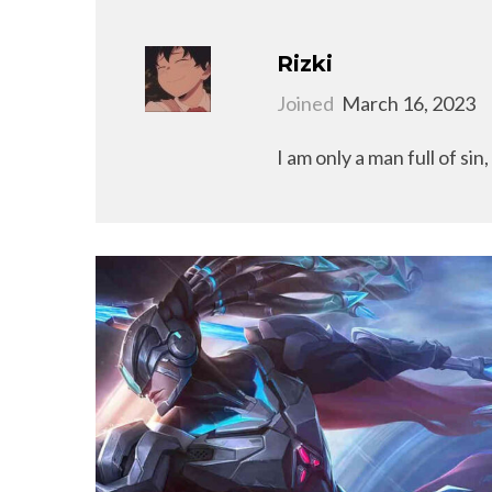
Rizki
Joined
March 16, 2023
I am only a man full of sin, 