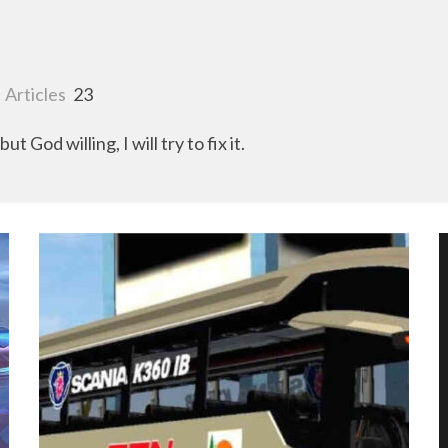
Articles
23
but God willing, I will try to fix it.