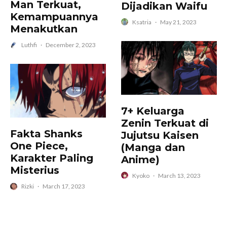
Man Terkuat,
Dijadikan Waifu
Kemampuannya
Ksatria
·
May 21, 2023
Menakutkan
Luthfi
·
December 2, 2023
7+ Keluarga
Zenin Terkuat di
Fakta Shanks
Jujutsu Kaisen
One Piece,
(Manga dan
Karakter Paling
Anime)
Misterius
Kyoko
·
March 13, 2023
Rizki
·
March 17, 2023