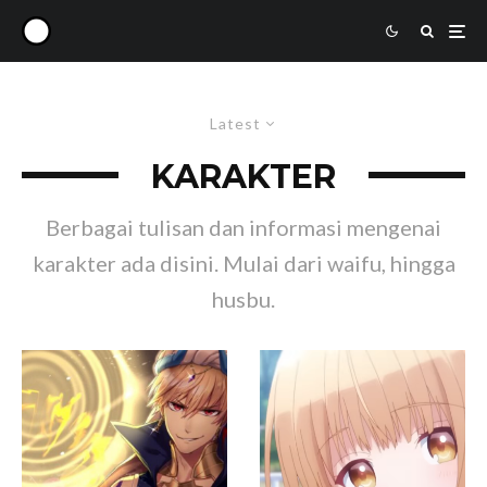
Latest
KARAKTER
Berbagai tulisan dan informasi mengenai
karakter ada disini. Mulai dari waifu, hingga
husbu.