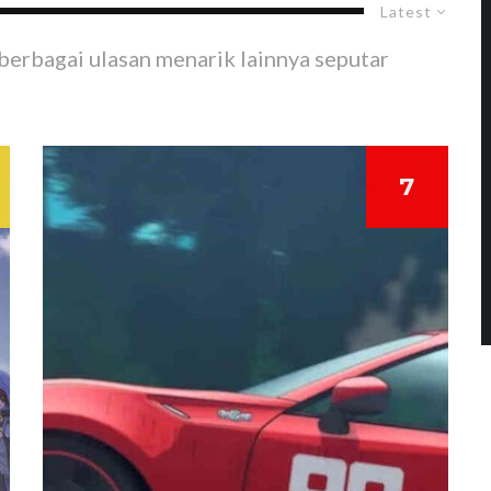
Latest
berbagai ulasan menarik lainnya seputar
7