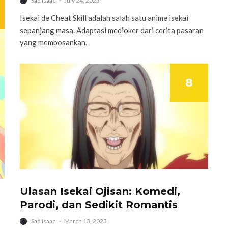
Sad Isaac
·
July 24, 2023
Isekai de Cheat Skill adalah salah satu anime isekai
sepanjang masa. Adaptasi medioker dari cerita pasaran
yang membosankan.
8
Ulasan Isekai Ojisan: Komedi,
Parodi, dan Sedikit Romantis
Sad Isaac
·
March 13, 2023