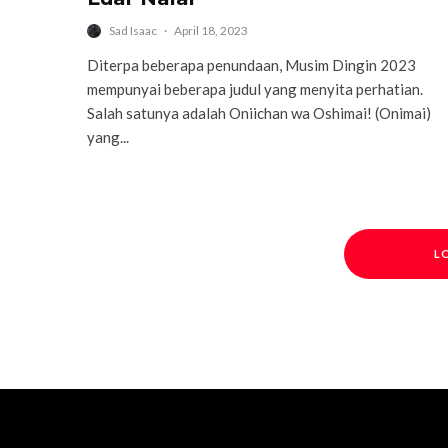
Sad Isaac
·
April 18, 2023
Diterpa beberapa penundaan, Musim Dingin 2023
mempunyai beberapa judul yang menyita perhatian.
Salah satunya adalah Oniichan wa Oshimai! (Onimai)
yang...
L