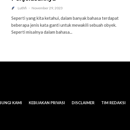
Luthfi
·
November 29, 2023
Seperti yang kita ketahui, dalam banyak bahasa terdapat
beberapa jenis kata ganti untuk mewakili sebuah obyek.
Seperti misalnya dalam bahasa...
BUNGI KAMI
KEBIJAKAN PRIVASI
DISCLAIMER
TIM REDAKSI