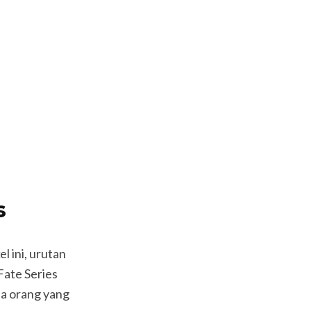
s
l ini, urutan
Fate Series
a orang yang