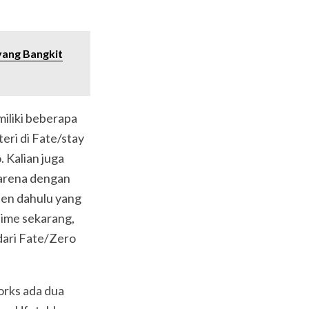
yang Bangkit
miliki beberapa
teri di Fate/stay
 Kalian juga
karena dengan
een dahulu yang
nime sekarang,
dari Fate/Zero
orks ada dua