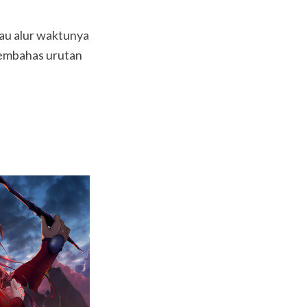
tau alur waktunya
 membahas urutan