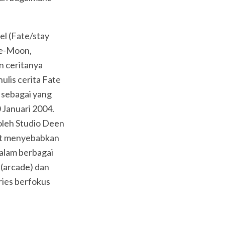
el (Fate/stay
pe-Moon,
n ceritanya
nulis cerita Fate
t sebagai yang
0 Januari 2004.
oleh Studio Deen
ght menyebabkan
alam berbagai
(arcade) dan
ries berfokus