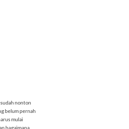
g sudah nonton
ng belum pernah
harus mulai
kan bagaimana