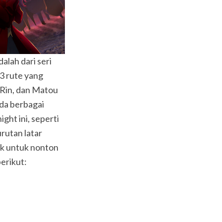
alah dari seri
 3 rute yang
 Rin, dan Matou
Ada berbagai
ght ini, seperti
rutan latar
ik untuk nonton
berikut: