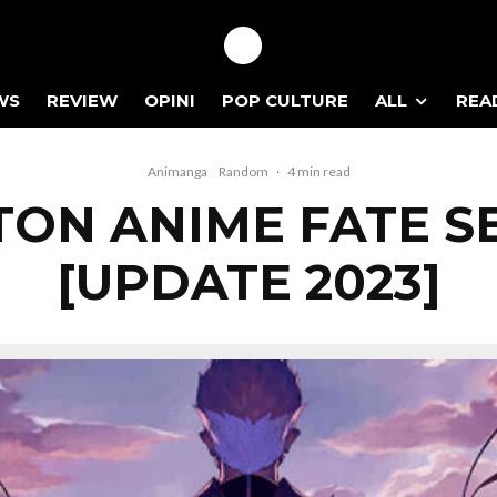
WS
REVIEW
OPINI
POP CULTURE
ALL
REA
Animanga
Random
·
4 min read
ON ANIME FATE SE
[UPDATE 2023]